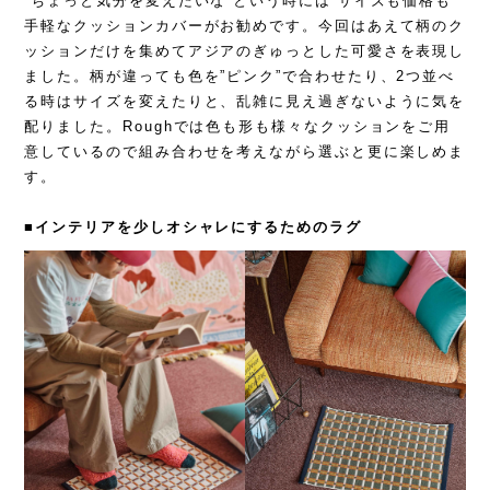
”ちょっと気分を変えたいな”という時には
サイズも価格も
手軽なクッションカバーがお勧めです
。今回は
あえて
柄のク
ッションだけを集めてアジアのぎゅっとした可愛さを表現し
ました。柄が違っても色を”ピンク”で合わせたり、2つ並べ
る時はサイズを変えたりと、
乱雑に見え過ぎないように気を
配りました。
Roughでは色も形も様々なクッションをご用
意しているので組み合わせを考えながら選ぶと更に楽しめま
す。
■インテリアを少しオシャレにするためのラグ