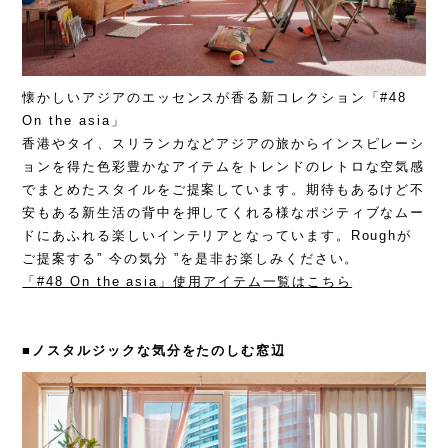
懐かしいアジアのエッセンスが香る新コレクション「#48
On the asia」
香港やタイ、スリランカなどアジアの旅からインスピレーシ
ョンを得た色彩豊かなアイテムを
トレンドのレトロな空気感
でまとめた
スタイルをご提案しています。期待もあるけど不
安もある新生活の背中を押してくれる様なポジティブなムー
ドにあふれる楽しいインテリアとなっています。
Roughが
ご提案する” 今の気分 ”を是非お楽しみください。
「
#48 On the asia
」使用アイテム一覧はこちら
■ノスタルジックな気分をたのしむ窓辺