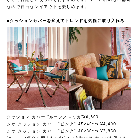
なので自由なレイアウトを楽しめます。
■クッションカバーを変えて
トレンドを
気軽に
取り入れる
クッション カバー “ルーツノスミカ”
¥6,600
ジオ クッション カバー "ピンク" 45x45cm
¥4,400
ジオ クッション カバー "ピンク" 40x30cm
¥3,850