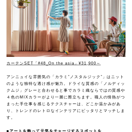
カーテンSET「#48_On the asia」¥31,900～
アンニュイな雰囲気の「カラミ”ノスタルジック”」は
ニット
のような独特な透け感が魅力。ドライな質感の「ノルディッ
クムジ」グレーと合わせると事でカラミ織ならではの質感や
４色のMIXカラーがより一層に際立ちます。職人の情熱がつ
まった手仕事を感じるテクスチャーは、どこか温かみがあ
り、トレンドのレトロなインテリアにピッタリとマッチしま
す。
■
アートを飾って元気をチャージするスポットを