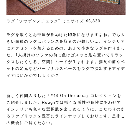
ラグ ”ソウゲンノチェック” ミニサイズ
¥5,830
ラグを敷くとお部屋が垢ぬけた印象になりますよね。でも大
きい面積のラグはバランスを取るのが難しい…。インテリア
にアクセントを加えるための、あえて小さなラグを作りまし
た。1人掛けのソファの前に敷けばスッと足を置いてリラッ
クスしたくなる、空間にムードが生まれます。姿見の前やベ
ットの足元などパーソナルスペースをラグで演出するアイデ
ィアはいかがでしょうか？
新しく仲間入りした「
#48 On the asia
」コレクションを
ご紹介しました。Roughでは様々な感性や個性にあわせて
インテリアも色々な選択肢を楽しめるように、こだわりのあ
るファブリックを豊富にラインナップしております。是非こ
の機会にご覧ください。