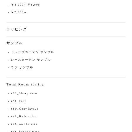
￥4,000～￥6,999
￥7,000～
ラッピング
サンプル
ドレープカーテン サンプル
レースカーテン サンプル
ラグ サンプル
Total Room Styling
#52_Sharp deco
#51_Rizz
#50_Cozy layout
#49_By bicolor
#48_on the asia
#45_beyond time