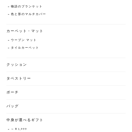
物語のブランケット
色と形のマルチカバー
カーペット・マット
ウーブン マット
タイルカーペット
クッション
タペストリー
ポーチ
バッグ
中身が選べるギフト
～￥3,999