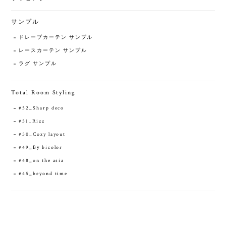
サンプル
ドレープカーテン サンプル
レースカーテン サンプル
ラグ サンプル
Total Room Styling
#52_Sharp deco
#51_Rizz
#50_Cozy layout
#49_By bicolor
#48_on the asia
#45_beyond time