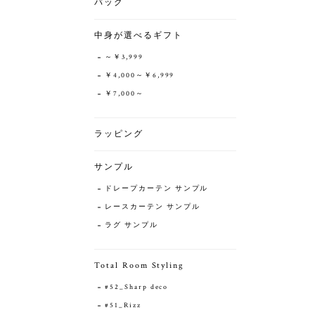
バッグ
中身が選べるギフト
～￥3,999
￥4,000～￥6,999
￥7,000～
ラッピング
サンプル
ドレープカーテン サンプル
レースカーテン サンプル
ラグ サンプル
Total Room Styling
#52_Sharp deco
#51_Rizz