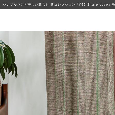
シンプルだけど美しい暮らし 新コレクション「#52 Sharp deco」