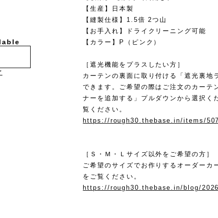
【生産】日本製
【縫製仕様】1.5倍 2つ山
【お手入れ】ドライクリーニング可能
lable
【カラー】P（ピンク）
［遮光機能をプラスしたい方］
け
カーテンの裏面に取り付ける「遮光裏地
できます。ご希望の際はご注文のカーテ
ナーを追加する」プルダウンから選択く
覧ください。
https://rough30.thebase.in/items/5
［Ｓ・Ｍ・Ｌサイズ以外をご希望の方］
ご希望のサイズでお作りするオーダーカ
をご覧ください。
https://rough30.thebase.in/blog/202