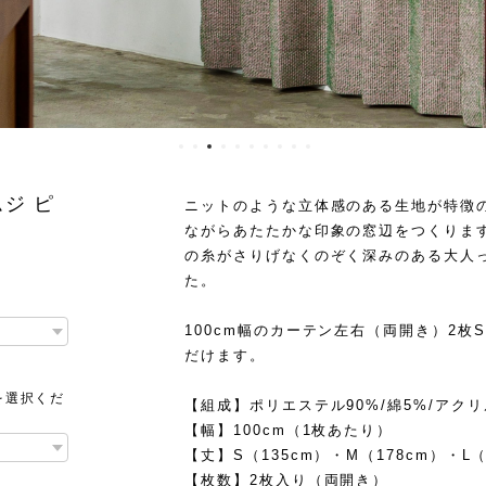
ジ ピ
ニットのような立体感のある生地が特徴
ながらあたたかな印象の窓辺をつくりま
の糸がさりげなくのぞく深みのある大人
た。
100cm幅のカーテン左右（両開き）2枚
だけます。
を選択くだ
【組成】ポリエステル90%/綿5%/アクリ
【幅】100cm（1枚あたり）
【丈】S（135cm）・M（178cm）・L
【枚数】2枚入り（両開き）