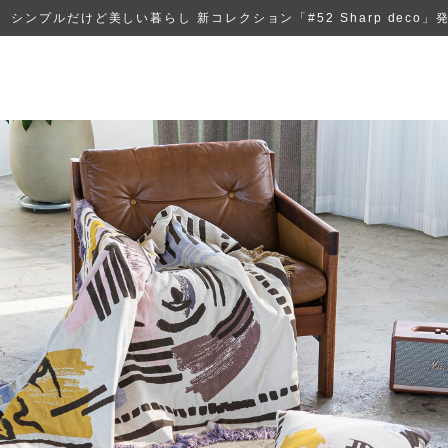
シンプルだけど美しい暮らし 新コレクション「#52 Sharp deco」