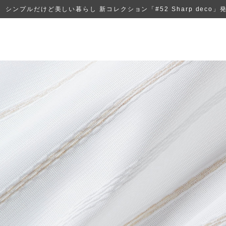
シンプルだけど美しい暮らし 新コレクション「#52 Sharp deco」