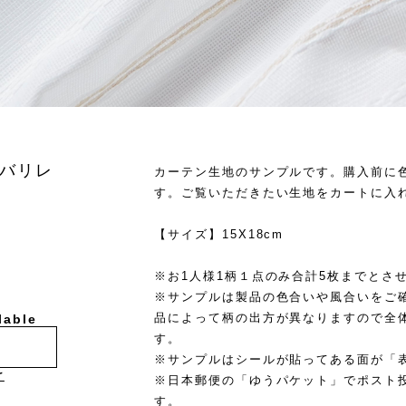
バリレ
カーテン生地のサンプルです。購入前に
す。ご覧いただきたい生地をカートに入
【サイズ】15X18cm
※お1人様1柄１点のみ合計5枚までとさ
※サンプルは製品の色合いや風合いをご
品によって柄の出方が異なりますので全
lable
す。
※サンプルはシールが貼ってある面が「
け
※日本郵便の「ゆうパケット」でポスト
す。