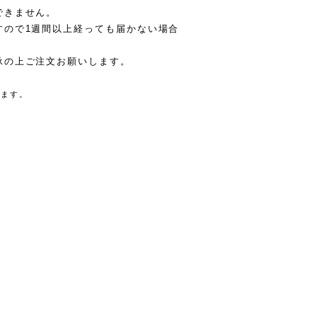
できません。
すので1週間以上経っても届かない場合
。
承の上ご注文お願いします。
きます。