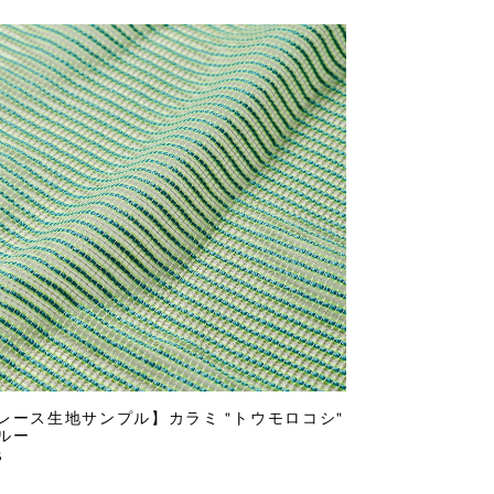
レース生地サンプル】カラミ "トウモロコシ"
ルー
5