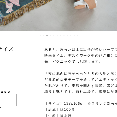
ナイズ
あると、思った以上に出番が多いハーフ
映画タイム、デスクワーク中のひざ掛け
先、ピクニックでも活躍します。
「夜に地面に寝そべったときの大地と溶
ど具象的なモチーフを通してポエティック
た肌ざわりで、季節を問わず快適。ほど
織りも魅力です。自社工場で、環境に配
lable
【サイズ】137x106cm ※フリンジ部分
け
【組成】綿100％
【生産】日本製