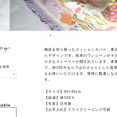
アサ"
物語を切り取ったクッションカバー。童
たデザインです。絵本のワンシーンがそ
小さなストーリーが隠されています。表
を追加
で、綿100％ならではのさらりとした質
もお使いいただけます。環境に配慮しな
す。
【サイズ】45×45cm
【組成】綿100％
【生産】日本製
lable
【お手入れ】ドライクリーニング可能