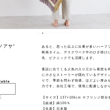
ノアサ"
あると、思った以上に出番が多いハーフ
映画タイム、デスクワーク中のひざ掛け
先、ピクニックでも活躍します。
童話に出てくる人魚の入り江から着想を
に小さなストーリーが隠れているデザイン
りで、季節を問わず快適。ほどよい厚み
lable
力です。自社工場で、環境に配慮しなが
け
【サイズ】137×106cm ※フリンジ部分
【組成】綿100％
【生産】日本製