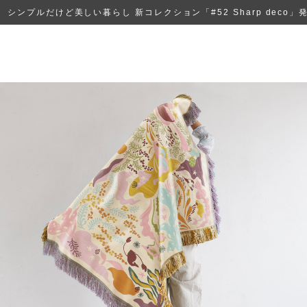
シンプルだけど美しい暮らし 新コレクション「#52 Sharp deco」