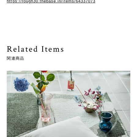
https://rough30.thebase.in/items/64337073
Related Items
関連商品