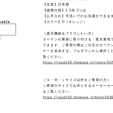
【生産】日本製
【縫製仕様】1.5倍 2つ山
【お手入れ】手洗いでのお洗濯ができま
lable
【カラー】O（オレンジ）
［遮光機能をプラスしたい方］
け
カーテンの裏面に取り付ける「遮光裏地
できます。ご希望の際はご注文のカーテ
ナーを追加する」プルダウンから選択く
覧ください。
https://rough30.thebase.in/items/5
［Ｓ・Ｍ・Ｌサイズ以外をご希望の方］
ご希望のサイズでお作りするオーダーカ
をご覧ください。
https://rough30.thebase.in/blog/202