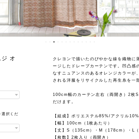
ジ オ
クレヨンで描いたのびやかな線を織物に
ージしたドレープカーテンです。凹凸感
なすニュアンスのあるオレンジカラーが
される洋服をリサイクルした再生糸を一
100cm幅のカーテン左右（両開き）2枚
だけます。
を選択くだ
【組成】ポリエステル85%/アクリル10%
【幅】100cm（1枚あたり）
【丈】S（135cm）・M（178cm）・L
【枚数】2枚入り（両開き）