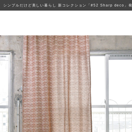
シンプルだけど美しい暮らし 新コレクション「#52 Sharp deco」