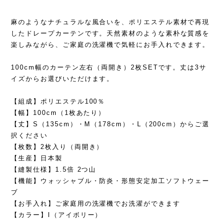
麻のようなナチュラルな風合いを、ポリエステル素材で再現
したドレープカーテンです。天然素材のような素朴な質感を
楽しみながら、ご家庭の洗濯機で気軽にお手入れできます。
100cm幅のカーテン左右（両開き）2枚SETです。丈は3サ
イズからお選びいただけます。
【組成】ポリエステル100％
【幅】100cm（1枚あたり）
【丈】S（135cm）・M（178cm）・L（200cm）からご選
択ください
【枚数】2枚入り（両開き）
【生産】日本製
【縫製仕様】1.5倍 2つ山
【機能】ウォッシャブル・防炎・形態安定加工ソフトウェー
ブ
【お手入れ】ご家庭用の洗濯機でお洗濯ができます
【カラー】I（アイボリー）