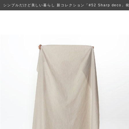
シンプルだけど美しい暮らし 新コレクション「#52 Sharp deco」