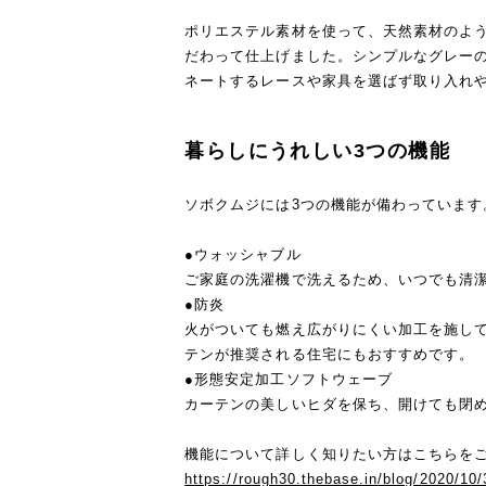
ポリエステル素材を使って、天然素材のよ
だわって仕上げました。シンプルなグレー
ネートするレースや家具を選ばず取り入れ
暮らしにうれしい3つの機能
ソボクムジには3つの機能が備わっています
●ウォッシャブル
ご家庭の洗濯機で洗えるため、いつでも清
●防炎
火がついても燃え広がりにくい加工を施し
テンが推奨される住宅にもおすすめです。
●形態安定加工ソフトウェーブ
カーテンの美しいヒダを保ち、開けても閉
機能について詳しく知りたい方はこちらを
https://rough30.thebase.in/blog/2020/10