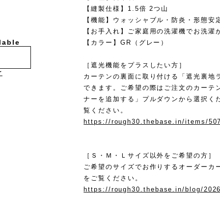
【縫製仕様】1.5倍 2つ山
【機能】ウォッシャブル・防炎・形態安
【お手入れ】ご家庭用の洗濯機でお洗濯
lable
【カラー】GR（グレー）
［遮光機能をプラスしたい方］
け
カーテンの裏面に取り付ける「遮光裏地
できます。ご希望の際はご注文のカーテ
ナーを追加する」プルダウンから選択く
覧ください。
https://rough30.thebase.in/items/5
［Ｓ・Ｍ・Ｌサイズ以外をご希望の方］
ご希望のサイズでお作りするオーダーカ
をご覧ください。
https://rough30.thebase.in/blog/202