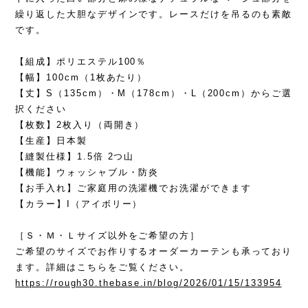
繰り返した大胆なデザインです。レースだけを吊るのも素敵
です。
【組成】ポリエステル100％
【幅】100cm（1枚あたり）
【丈】S（135cm）・M（178cm）・L（200cm）からご選
択ください
【枚数】2枚入り（両開き）
【生産】日本製
【縫製仕様】1.5倍 2つ山
【機能】ウォッシャブル・防炎
【お手入れ】ご家庭用の洗濯機でお洗濯ができます
【カラー】I（アイボリー）
［Ｓ・Ｍ・Ｌサイズ以外をご希望の方］
ご希望のサイズでお作りするオーダーカーテンも承っており
ます。詳細はこちらをご覧ください。
https://rough30.thebase.in/blog/2026/01/15/133954